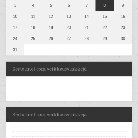
3
4
5
6
7
8
9
10
11
12
13
14
15
16
17
18
19
20
21
22
23
24
25
26
27
28
29
30
31
Kertoimet.com veikkausvinkkejä
Kertoimet.com veikkausvinkkejä