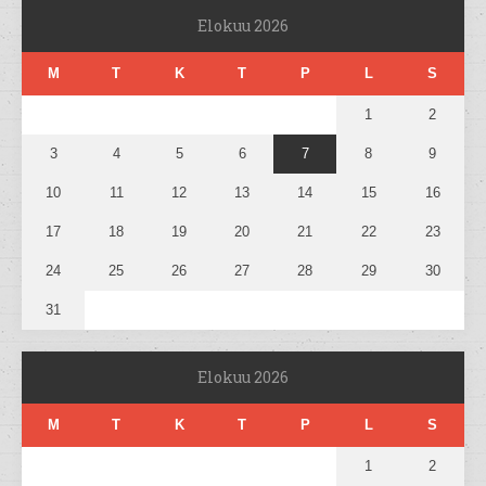
Elokuu 2026
M
T
K
T
P
L
S
1
2
3
4
5
6
7
8
9
10
11
12
13
14
15
16
17
18
19
20
21
22
23
24
25
26
27
28
29
30
31
Elokuu 2026
M
T
K
T
P
L
S
1
2