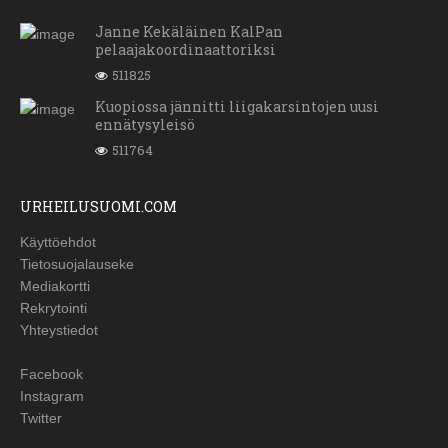
Janne Kekäläinen KalPan
pelaajakoordinaattoriksi
511825
Kuopiossa jännitti liigakarsintojen uusi
ennätysyleisö
511764
URHEILUSUOMI.COM
Käyttöehdot
Tietosuojalauseke
Mediakortti
Rekrytointi
Yhteystiedot
Facebook
Instagram
Twitter