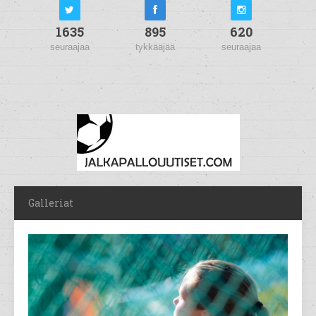
1635
895
620
seuraajaa
tykkääjää
seuraajaa
Galleriat