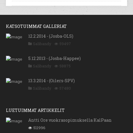
KATSOTUIMMAT GALLERIAT
12.2.2014 - (Josba-OLS)
Salibandy
59497
5.12.2013 - (Josba-Happee)
Salibandy
58875
13.3.2014 - (Oilers-SPV)
Salibandy
57480
LUETUIMMAT ARTIKKELIT
Antti Ore vuokrasopimuksella KalPaan
511996